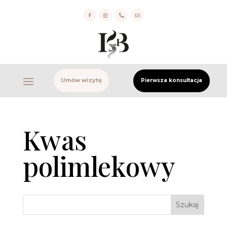


Umów wizytę
Pierwsza konsultacja
Kwas
polimlekowy
Szukaj