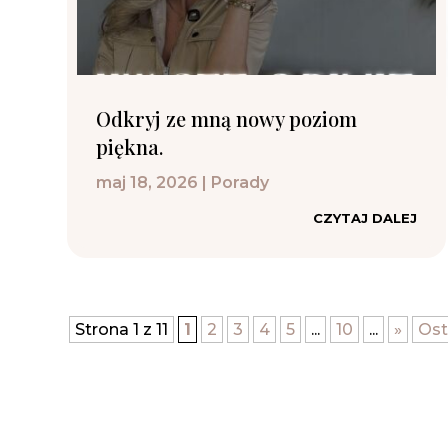
Odkryj ze mną nowy poziom
piękna.
maj 18, 2026
|
Porady
CZYTAJ DALEJ
Strona 1 z 11
1
2
3
4
5
...
10
...
»
Ost