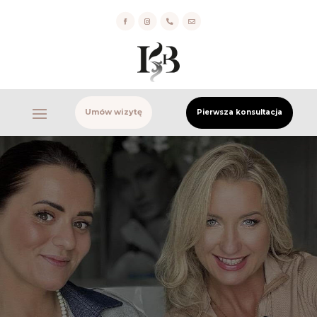


Umów wizytę
Pierwsza konsultacja