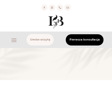


Umów wizytę
Pierwsza konsultacja