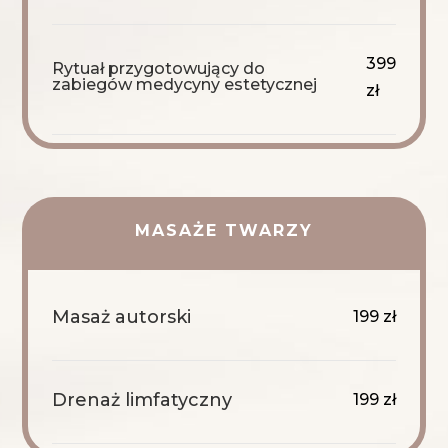
399
Rytuał przygotowujący do
zabiegów medycyny estetycznej
zł
MASAŻE TWARZY
Masaż autorski
199 zł
Drenaż limfatyczny
199 zł