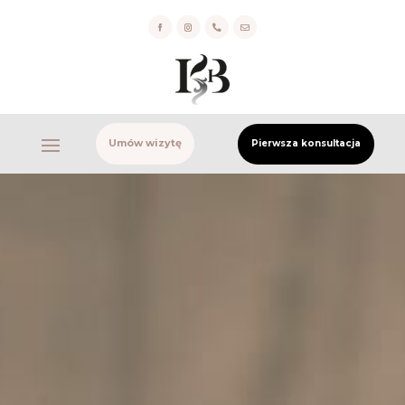


Umów wizytę
Pierwsza konsultacja