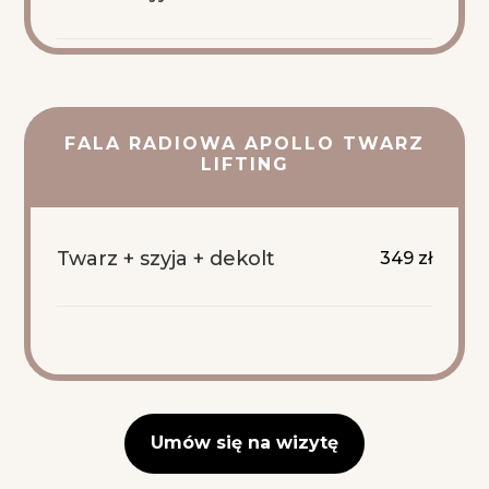
FALA RADIOWA APOLLO TWARZ
LIFTING
Twarz + szyja + dekolt
349 zł
Umów się na wizytę