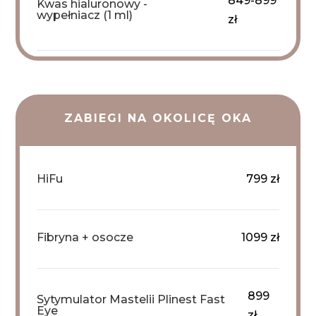
849-899
Kwas hialuronowy -
wypełniacz (1 ml)
zł
ZABIEGI NA OKOLICĘ OKA
HiFu
799 zł
Fibryna + osocze
1099 zł
899
Sytymulator Mastelii Plinest Fast
Eye
zł