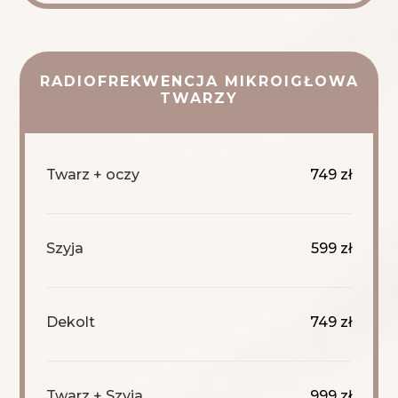
RADIOFREKWENCJA MIKROIGŁOWA
TWARZY
Twarz + oczy
749 zł
Szyja
599 zł
Dekolt
749 zł
Twarz + Szyja
999 zł