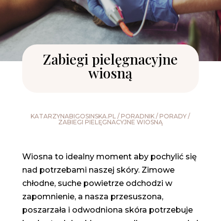
Zabiegi pielęgnacyjne
wiosną
KATARZYNABIGOSINSKA.PL
/
PORADNIK
/
PORADY
/
ZABIEGI PIELĘGNACYJNE WIOSNĄ
Wiosna to idealny moment aby pochylić się
nad potrzebami naszej skóry. Zimowe
chłodne, suche powietrze odchodzi w
zapomnienie, a nasza przesuszona,
poszarzała i odwodniona skóra potrzebuje