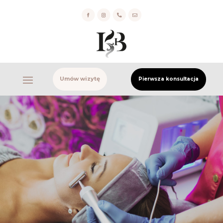


Umów wizytę
Pierwsza konsultacja