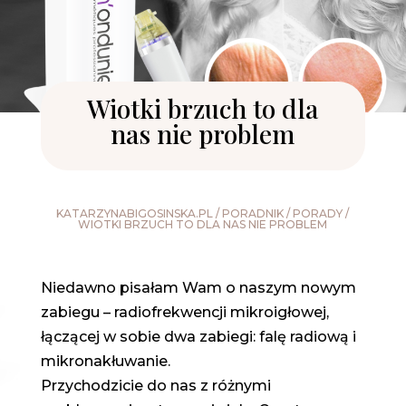
Wiotki brzuch to dla
nas nie problem
KATARZYNABIGOSINSKA.PL
/
PORADNIK
/
PORADY
/
WIOTKI BRZUCH TO DLA NAS NIE PROBLEM
Niedawno pisałam Wam o naszym nowym
zabiegu – radiofrekwencji mikroigłowej,
łączącej w sobie dwa zabiegi: falę radiową i
mikronakłuwanie.
Przychodzicie do nas z różnymi