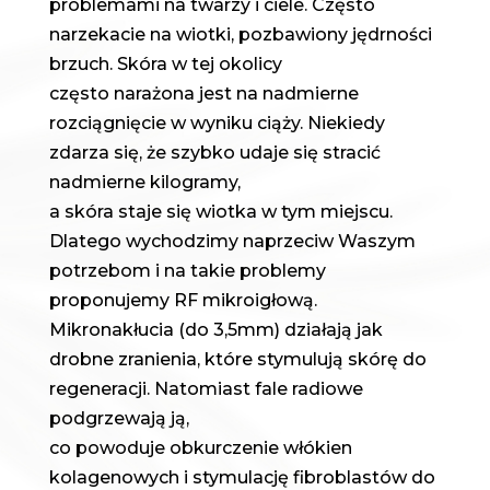
problemami na twarzy i ciele. Często
narzekacie na wiotki, pozbawiony jędrności
brzuch. Skóra w tej okolicy
często narażona jest na nadmierne
rozciągnięcie w wyniku ciąży. Niekiedy
zdarza się, że szybko udaje się stracić
nadmierne kilogramy,
a skóra staje się wiotka w tym miejscu.
Dlatego wychodzimy naprzeciw Waszym
potrzebom i na takie problemy
proponujemy RF mikroigłową.
Mikronakłucia (do 3,5mm) działają jak
drobne zranienia, które stymulują skórę do
regeneracji. Natomiast fale radiowe
podgrzewają ją,
co powoduje obkurczenie włókien
kolagenowych i stymulację fibroblastów do