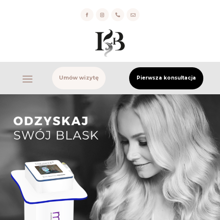


Umów wizytę
Pierwsza konsultacja