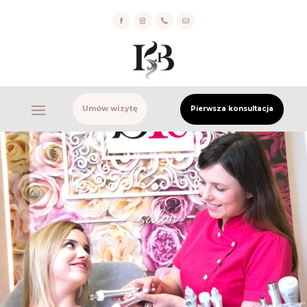


Umów wizytę
Pierwsza konsultacja