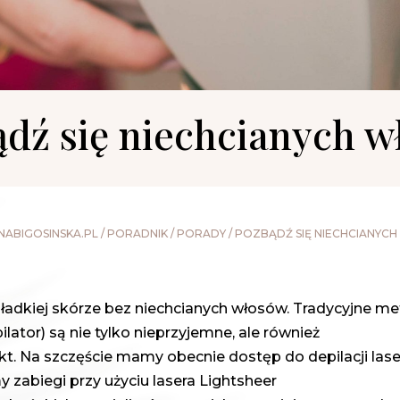
dź się niechcianych 
ABIGOSINSKA.PL
/
PORADNIK
/
PORADY
/
POZBĄDŹ SIĘ NIECHCIANYC
gładkiej skórze bez niechcianych włosów. Tradycyjne m
lator) są nie tylko nieprzyjemne, ale również
ekt. Na szczęście mamy obecnie dostęp do depilacji la
zabiegi przy użyciu lasera Lightsheer