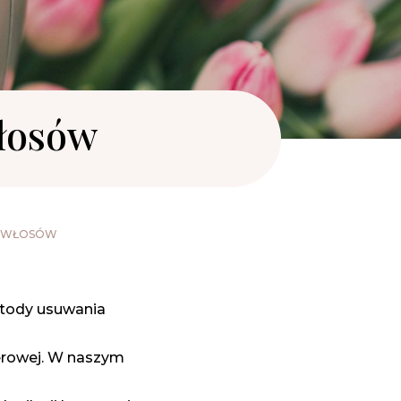
włosów
H WŁOSÓW
etody usuwania
serowej. W naszym