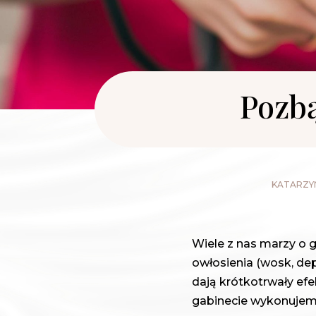
Pozbą
KATARZYN
Wiele z nas marzy o 
owłosienia (wosk, depi
dają krótkotrwały ef
gabinecie wykonujemy 