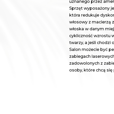
uznanego przez ameryk
Sprzęt wyposażony je
która redukuje dysk
włosowy z macierzą z
włoska w danym miejs
cykliczność wzrostu 
twarzy, a jeśli chodz
Salon możecie być pe
zabiegach laserowych, 
zadowolonych z zabi
osoby, które chcą si