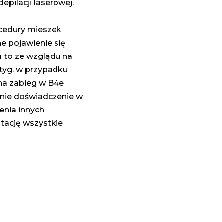
pilacji laserowej.
cedury mieszek
e pojawienie się
a to ze wzglądu na
 tyg. w przypadku
ę na zabieg w B4e
tnie doświadczenie w
cenia innych
tację wszystkie