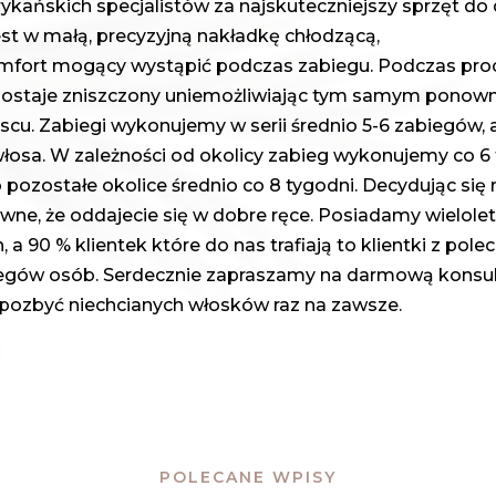
ańskich specjalistów za najskuteczniejszy sprzęt do de
st w małą, precyzyjną nakładkę chłodzącą,
omfort mogący wystąpić podczas zabiegu. Podczas pro
ostaje zniszczony uniemożliwiając tym samym ponown
cu. Zabiegi wykonujemy w serii średnio 5-6 zabiegów, 
włosa. W zależności od okolicy zabieg wykonujemy co 6
i o pozostałe okolice średnio co 8 tygodni. Decydując si
wne, że oddajecie się w dobre ręce. Posiadamy wielole
a 90 % klientek które do nas trafiają to klientki z pole
egów osób. Serdecznie zapraszamy na darmową konsul
ę pozbyć niechcianych włosków raz na zawsze.
POLECANE WPISY