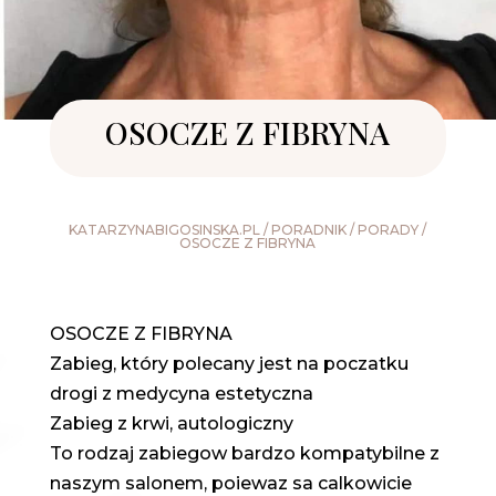
OSOCZE Z FIBRYNA
KATARZYNABIGOSINSKA.PL
/
PORADNIK
/
PORADY
/
OSOCZE Z FIBRYNA
OSOCZE Z FIBRYNA
Zabieg, który polecany jest na poczatku
drogi z medycyna estetyczna
Zabieg z krwi, autologiczny
To rodzaj zabiegow bardzo kompatybilne z
naszym salonem, poiewaz sa calkowicie