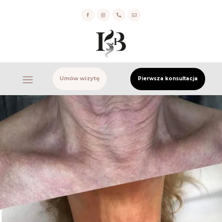


Umów wizytę
Pierwsza konsultacja