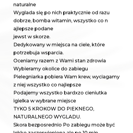
naturalne
Wyglada się po nich praktycznie od razu
dobrze, bomba witamin, wszystko co n
ajlepsze podane
jewst w skorze.
Dedykowany w miejsca na ciele, które
potrzebuja wsparcia.
Oceniamy razem z Wami stan zdrowia
Wybieramy okolice do zabiegu
Pielegniarka pobiera Wam krew, wyciagamy
z niej wszystko co najlepsze
Podajemy wszystko bardxzo cieniutka
igielka w wybrane miejsce
TYKO 5 KROKOW DO PIEKNEGO,
NATURALNEGO WYGLADU.
Skora bezposrednio Po zabiegu może być
lekko zaczerwieniona ale po 10 min