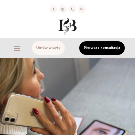


Umów wizytę
Pierwsza konsultacja