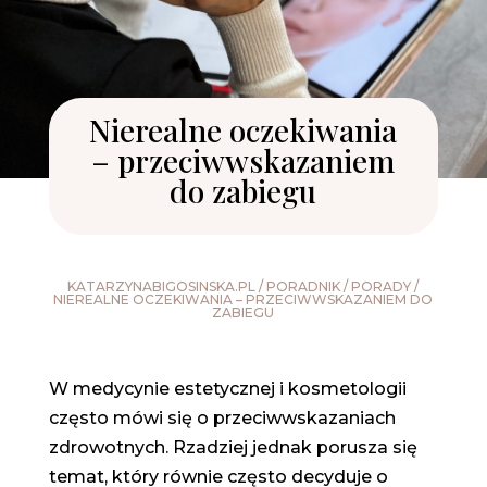
Nierealne oczekiwania
– przeciwwskazaniem
do zabiegu
KATARZYNABIGOSINSKA.PL
/
PORADNIK
/
PORADY
/
NIEREALNE OCZEKIWANIA – PRZECIWWSKAZANIEM DO
ZABIEGU
W medycynie estetycznej i kosmetologii
często mówi się o przeciwwskazaniach
zdrowotnych. Rzadziej jednak porusza się
temat, który równie często decyduje o