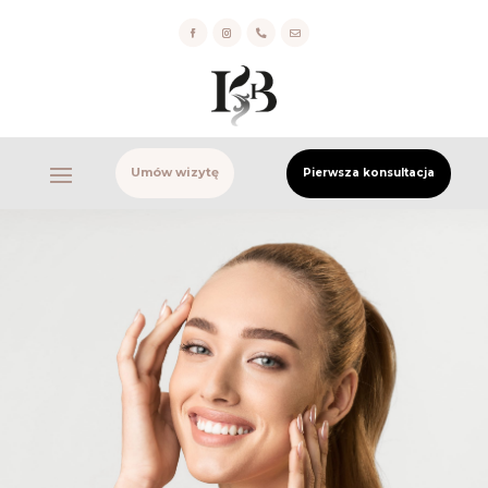


Umów wizytę
Pierwsza konsultacja