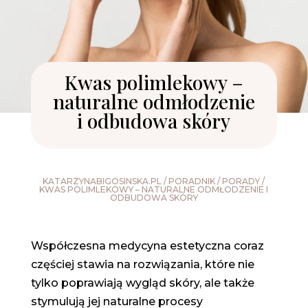
Kwas polimlekowy –
naturalne odmłodzenie
i odbudowa skóry
KATARZYNABIGOSINSKA.PL
/
PORADNIK
/
PORADY
/
KWAS POLIMLEKOWY – NATURALNE ODMŁODZENIE I
ODBUDOWA SKÓRY
Współczesna medycyna estetyczna coraz
częściej stawia na rozwiązania, które nie
tylko poprawiają wygląd skóry, ale także
stymulują jej naturalne procesy