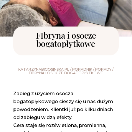
FIbryna i osocze
bogatopłytkowe
KATARZYNABIGOSINSKA.PL
/
PORADNIK
/
PORADY
/
FIBRYNA I OSOCZE BOGATOPŁYTKOWE
Zabieg z użyciem osocza
bogatopłykowego cieszy się u nas dużym
powodzeniem. Klientki już po kilku dniach
od zabiegu widzą efekty.
Cera staje się rozświetlona, promienna,