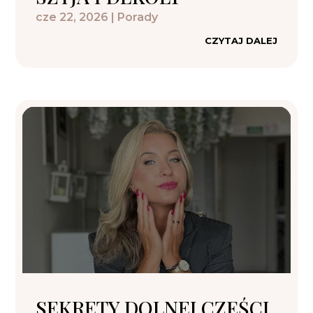
cze 22, 2026
|
Porady
CZYTAJ DALEJ
SEKRETY DOLNEJ CZĘŚCI