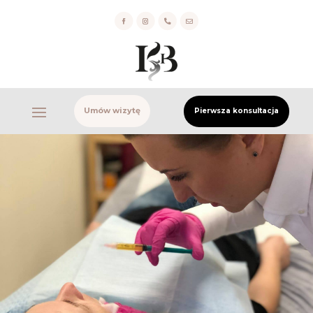


Umów wizytę
Pierwsza konsultacja